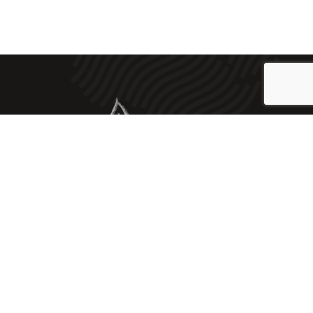
2023 © Embotits Artesans J. Vilà |
Mentions Légales
|
Politique de confidencialité
|
Cookies