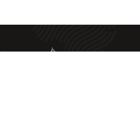
botits Artesans J. Vilà |
Avís Legal
|
Política de privadesa