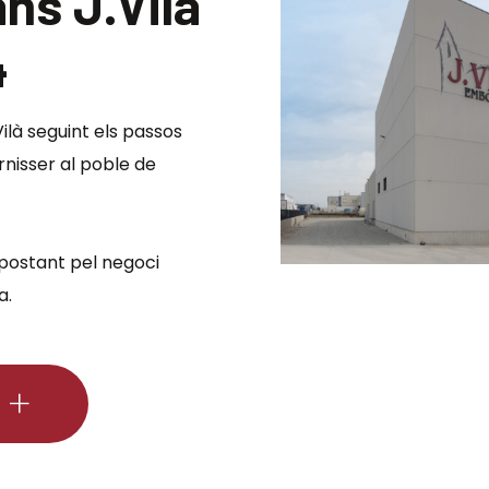
ns J.Vilà
pell
Xoriç orejat Bar
4
Xoriç 500g
ilà seguint els passos
nisser al poble de
postant pel negoci
a.