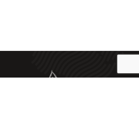
2023 © Embotits Artesans J. Vilà |
Aviso Legal
|