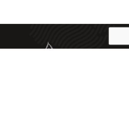
2023 © Embotits Artesans J. Vilà |
Aviso Legal
|
Política de privacidad
|
Cookies